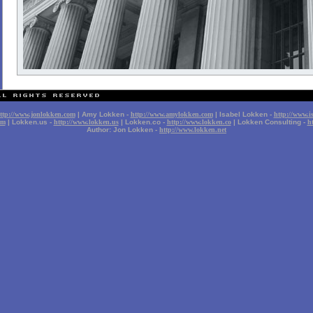
ttp://www.jonlokken.com
| Amy Lokken -
http://www.amylokken.com
| Isabel Lokken -
http://www.i
om
| Lokken.us -
http://www.lokken.us
| Lokken.co -
http://www.lokken.co
| Lokken Consulting -
h
Author: Jon Lokken -
http://www.lokken.net