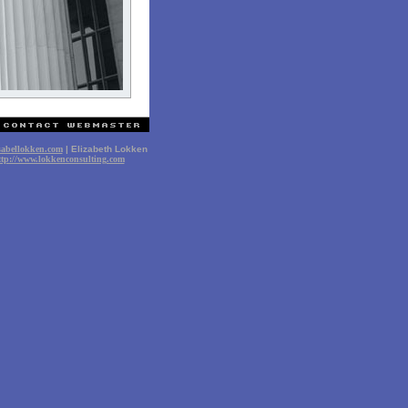
sabellokken.com
| Elizabeth Lokken
ttp://www.lokkenconsulting.com